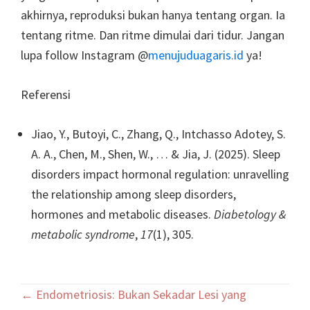
akhirnya, reproduksi bukan hanya tentang organ. Ia
tentang ritme. Dan ritme dimulai dari tidur. Jangan
lupa follow Instagram @
menujuduagaris.id
ya!
Referensi
Jiao, Y., Butoyi, C., Zhang, Q., Intchasso Adotey, S.
A. A., Chen, M., Shen, W., … & Jia, J. (2025). Sleep
disorders impact hormonal regulation: unravelling
the relationship among sleep disorders,
hormones and metabolic diseases.
Diabetology &
metabolic syndrome
,
17
(1), 305.
Posts
← Endometriosis: Bukan Sekadar Lesi yang