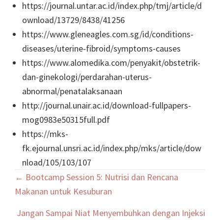
https://journal.untar.ac.id/index.php/tmj/article/d
ownload/13729/8438/41256
https://www.gleneagles.com.sg/id/conditions-
diseases/uterine-fibroid/symptoms-causes
https://www.alomedika.com/penyakit/obstetrik-
dan-ginekologi/perdarahan-uterus-
abnormal/penatalaksanaan
http://journal.unair.ac.id/download-fullpapers-
mog0983e50315full.pdf
https://mks-
fk.ejournal.unsri.ac.id/index.php/mks/article/dow
nload/105/103/107
Posts
← Bootcamp Session 5: Nutrisi dan Rencana
navigation
Makanan untuk Kesuburan
Jangan Sampai Niat Menyembuhkan dengan Injeksi