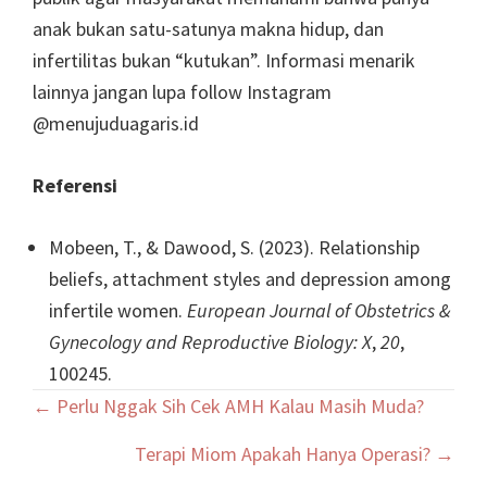
anak bukan satu-satunya makna hidup, dan
infertilitas bukan “kutukan”. Informasi menarik
lainnya jangan lupa follow Instagram
@menujuduagaris.id
Referensi
Mobeen, T., & Dawood, S. (2023). Relationship
beliefs, attachment styles and depression among
infertile women.
European Journal of Obstetrics &
Gynecology and Reproductive Biology: X
,
20
,
100245.
Posts
← Perlu Nggak Sih Cek AMH Kalau Masih Muda?
navigation
Terapi Miom Apakah Hanya Operasi? →