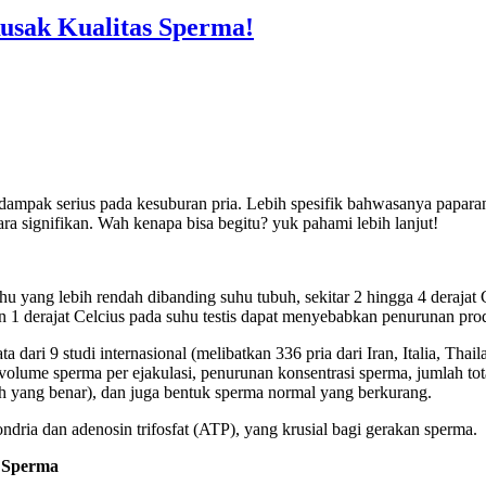
usak Kualitas Sperma!
rdampak serius pada kesuburan pria. Lebih spesifik bahwasanya papara
ra signifikan. Wah kenapa bisa begitu? yuk pahami lebih lanjut!
hu yang lebih rendah dibanding suhu tubuh, sekitar 2 hingga 4 derajat 
n 1 derajat Celcius pada suhu testis dapat menyebabkan penurunan pro
dari 9 studi internasional (melibatkan 336 pria dari Iran, Italia, Th
volume sperma per ejakulasi, penurunan konsentrasi sperma, jumlah tot
h yang benar), dan juga bentuk sperma normal yang berkurang.
ndria dan adenosin trifosfat (ATP), yang krusial bagi gerakan sperma.
s Sperma